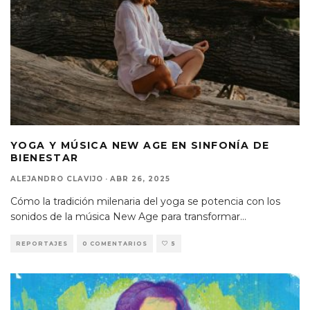
MIKE OLDFIELD ANUNCIA LA EDICIÓN DEL
50º ANIVERSARIO DE HERGEST RIDGE
YOGA Y MÚSICA NEW AGE EN SINFONÍA DE
LANZAMIENTO
NOTICIAS
NOVEDADES
BIENESTAR
ALEJANDRO CLAVIJO
·
ABR 26, 2025
Cómo la tradición milenaria del yoga se potencia con los
sonidos de la música New Age para transformar
...
REPORTAJES
0 COMENTARIOS
5
YANN TIERSEN SORPRENDE CON SU
NUEVO ÁLBUM DOBLE «RATHLIN FROM A
DISTANCE | THE LIQUID HOUR»
NOTICIAS
NOVEDADES