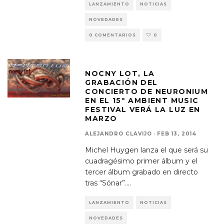
LANZAMIENTO
NOTICIAS
NOVEDADES
0 COMENTARIOS
0
NOCNY LOT, LA
GRABACIÓN DEL
CONCIERTO DE NEURONIUM
EN EL 15º AMBIENT MUSIC
FESTIVAL VERÁ LA LUZ EN
MARZO
ALEJANDRO CLAVIJO
·
FEB 13, 2014
Michel Huygen lanza el que será su
cuadragésimo primer álbum y el
tercer álbum grabado en directo
tras “Sónar”.
...
LANZAMIENTO
NOTICIAS
NOVEDADES