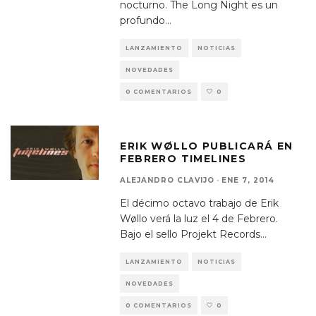
nocturno. The Long Night es un
profundo
...
LANZAMIENTO
NOTICIAS
NOVEDADES
0 COMENTARIOS
0
ERIK WØLLO PUBLICARÁ EN
FEBRERO TIMELINES
ALEJANDRO CLAVIJO
·
ENE 7, 2014
El décimo octavo trabajo de Erik
Wøllo verá la luz el 4 de Febrero.
Bajo el sello Projekt Records
...
LANZAMIENTO
NOTICIAS
NOVEDADES
0 COMENTARIOS
0