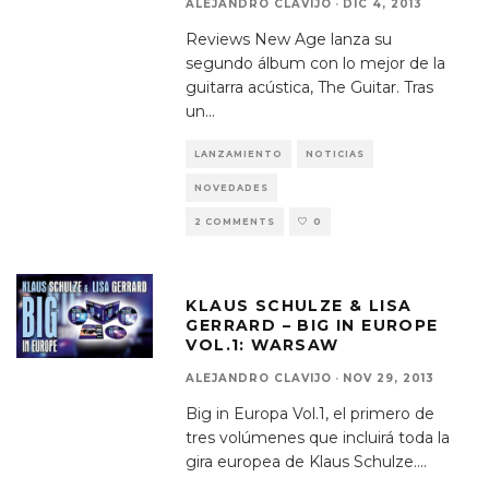
ALEJANDRO CLAVIJO
·
DIC 4, 2013
Reviews New Age lanza su
segundo álbum con lo mejor de la
guitarra acústica, The Guitar. Tras
un
...
LANZAMIENTO
NOTICIAS
NOVEDADES
2 COMMENTS
0
KLAUS SCHULZE & LISA
GERRARD – BIG IN EUROPE
VOL.1: WARSAW
ALEJANDRO CLAVIJO
·
NOV 29, 2013
Big in Europa Vol.1, el primero de
tres volúmenes que incluirá toda la
gira europea de Klaus Schulze.
...