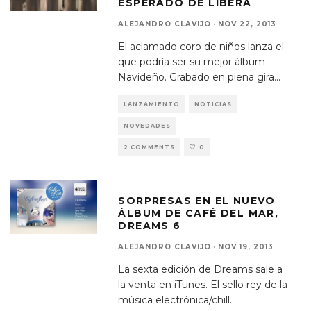
ESPERADO DE LIBERA
ALEJANDRO CLAVIJO
·
NOV 22, 2013
El aclamado coro de niños lanza el
que podría ser su mejor álbum
Navideño. Grabado en plena gira
...
LANZAMIENTO
NOTICIAS
NOVEDADES
2 COMMENTS
0
SORPRESAS EN EL NUEVO
ÁLBUM DE CAFÉ DEL MAR,
DREAMS 6
ALEJANDRO CLAVIJO
·
NOV 19, 2013
La sexta edición de Dreams sale a
la venta en iTunes. El sello rey de la
música electrónica/chill
...