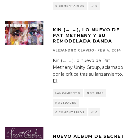
0 COMENTARIOS
0
KIN (← →), LO NUEVO DE
PAT METHENY Y SU
REMODELADA BANDA
ALEJANDRO CLAVIJO
·
FEB 4, 2014
Kin (← →), lo nuevo de Pat
Metheny Unity Group, aclamado
por la crítica tras su lanzamiento.
El
...
LANZAMIENTO
NOTICIAS
NOVEDADES
0 COMENTARIOS
0
NUEVO ÁLBUM DE SECRET