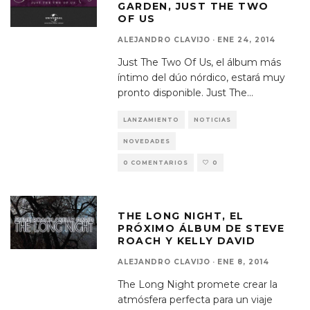
GARDEN, JUST THE TWO
OF US
ALEJANDRO CLAVIJO
·
ENE 24, 2014
Just The Two Of Us, el álbum más
íntimo del dúo nórdico, estará muy
pronto disponible. Just The
...
LANZAMIENTO
NOTICIAS
NOVEDADES
0 COMENTARIOS
0
THE LONG NIGHT, EL
PRÓXIMO ÁLBUM DE STEVE
ROACH Y KELLY DAVID
ALEJANDRO CLAVIJO
·
ENE 8, 2014
The Long Night promete crear la
atmósfera perfecta para un viaje