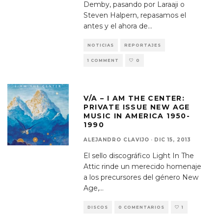
Demby, pasando por Laraaji o
Steven Halpern, repasamos el
antes y el ahora de
...
NOTICIAS
REPORTAJES
1 COMMENT
0
V/A – I AM THE CENTER:
PRIVATE ISSUE NEW AGE
MUSIC IN AMERICA 1950-
1990
ALEJANDRO CLAVIJO
·
DIC 15, 2013
El sello discográfico Light In The
Attic rinde un merecido homenaje
a los precursores del género New
Age,
...
DISCOS
0 COMENTARIOS
1