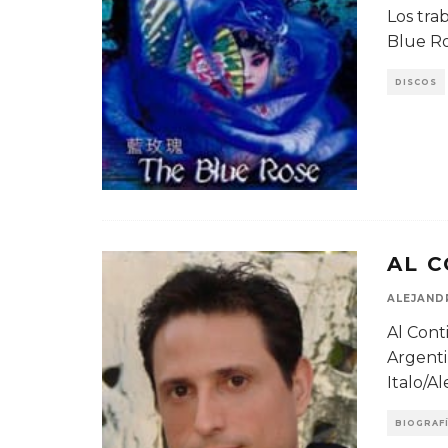
Los tra
Blue Ro
DISCOS
AL C
ALEJAND
Al Cont
Argenti
Italo/A
BIOGRAF