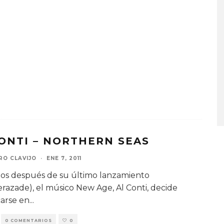
ONTI – NORTHERN SEAS
RO CLAVIJO
·
ENE 7, 2011
os después de su último lanzamiento
razade), el músico New Age, Al Conti, decide
arse en
...
0 COMENTARIOS
0