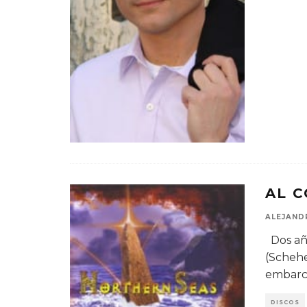
AL C
ALEJAND
Dos añ
(Schehe
embarc
DISCOS