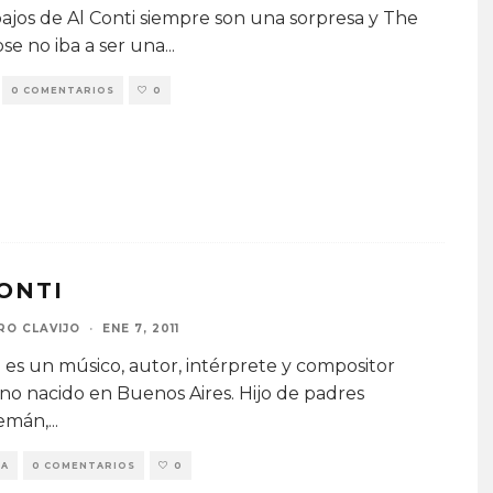
bajos de Al Conti siempre son una sorpresa y The
se no iba a ser una
...
0 COMENTARIOS
0
ONTI
RO CLAVIJO
·
ENE 7, 2011
i es un músico, autor, intérprete y compositor
no nacido en Buenos Aires. Hijo de padres
lemán,
...
ÍA
0 COMENTARIOS
0