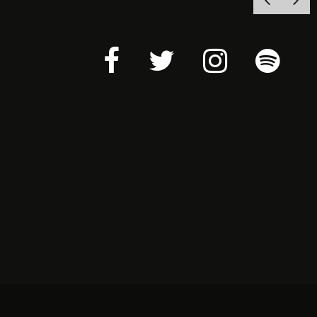
A SLEEP
YOGA Y MÚSICA NEW AGE EN
N DE SU
SINFONÍA DE BIENESTAR