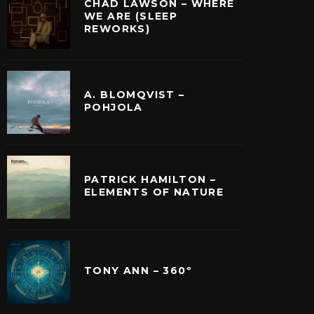
CHAD LAWSON – WHERE
WE ARE (SLEEP
REWORKS)
QUÉ LA MÚSICA DE
YANN TIERSEN SORP
A. BLOMQVIST –
CO EINAUDI NO ES
SU NUEVO ÁLBUM
POHJOLA
SICA CLÁSICA?
«RATHLIN FROM A DI
THE LIQUID HO
PATRICK HAMILTON –
ELEMENTS OF NATURE
TONY ANN – 360º