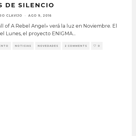
 DE SILENCIO
RO CLAVIJO
·
AGO 9, 2016
ll of A Rebel Angel» verá la luz en Noviembre. El
el Lunes, el proyecto ENIGMA
...
ENTO
NOTICIAS
NOVEDADES
2 COMMENTS
0