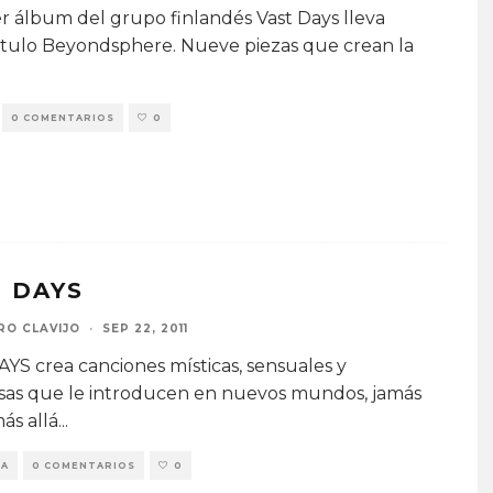
er álbum del grupo finlandés Vast Days lleva
tulo Beyondsphere. Nueve piezas que crean la
0 COMENTARIOS
0
 DAYS
RO CLAVIJO
·
SEP 22, 2011
YS crea canciones místicas, sensuales y
as que le introducen en nuevos mundos, jamás
más allá
...
ÍA
0 COMENTARIOS
0