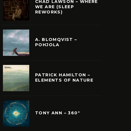
CHAD LAWSON – WHERE
WE ARE (SLEEP
REWORKS)
QUÉ LA MÚSICA DE
YANN TIERSEN SORP
A. BLOMQVIST –
CO EINAUDI NO ES
SU NUEVO ÁLBUM
POHJOLA
SICA CLÁSICA?
«RATHLIN FROM A DI
THE LIQUID HO
PATRICK HAMILTON –
ELEMENTS OF NATURE
TONY ANN – 360º