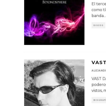
El terc
como tí
banda
...
DISCOS
VAST
ALEJAND
VAST DA
poderos
vistos, 
BIOGRAF