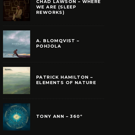
CHAD LAWSON – WHERE
WE ARE (SLEEP
REWORKS)
QUÉ LA MÚSICA DE
YANN TIERSEN SORP
A. BLOMQVIST –
CO EINAUDI NO ES
SU NUEVO ÁLBUM
POHJOLA
SICA CLÁSICA?
«RATHLIN FROM A DI
THE LIQUID HO
PATRICK HAMILTON –
ELEMENTS OF NATURE
TONY ANN – 360º