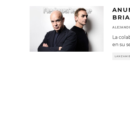
ANU
BRIA
ALEJAND
La cola
en su s
LANZAMI