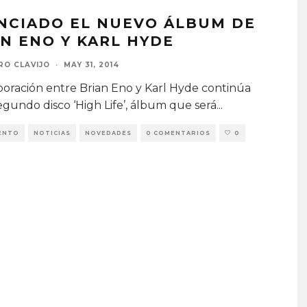
NCIADO EL NUEVO ÁLBUM DE
N ENO Y KARL HYDE
RO CLAVIJO
·
MAY 31, 2014
boración entre Brian Eno y Karl Hyde continúa
egundo disco ‘High Life’, álbum que será
...
ENTO
NOTICIAS
NOVEDADES
0 COMENTARIOS
0