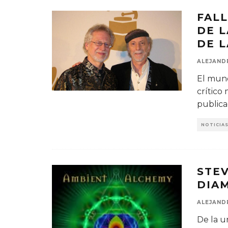
FAL
DE 
DE 
ALEJAND
El mund
crítico
public
NOTICIA
STE
DIA
ALEJAND
De la u