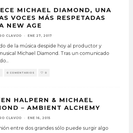
LECE MICHAEL DIAMOND, UNA
LAS VOCES MÁS RESPETADAS
LA NEW AGE
RO CLAVIJO
·
ENE 27, 2017
o de la música despide hoy al productor y
 musical Michael Diamond. Tras un comunicado
ado
...
S
0 COMENTARIOS
0
VEN HALPERN & MICHAEL
MOND – AMBIENT ALCHEMY
RO CLAVIJO
·
ENE 16, 2015
nión entre dos grandes sólo puede surgir algo