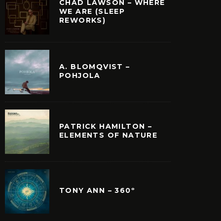
CHAD LAWSON – WHERE
WE ARE (SLEEP
REWORKS)
QUÉ LA MÚSICA DE
YANN TIERSEN SORP
A. BLOMQVIST –
CO EINAUDI NO ES
SU NUEVO ÁLBUM
POHJOLA
SICA CLÁSICA?
«RATHLIN FROM A DI
THE LIQUID HO
PATRICK HAMILTON –
ELEMENTS OF NATURE
TONY ANN – 360º