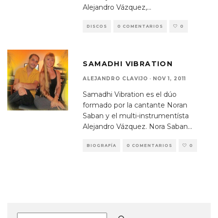
Alejandro Vázquez,
...
DISCOS
0 COMENTARIOS
0
SAMADHI VIBRATION
ALEJANDRO CLAVIJO
·
NOV 1, 2011
Samadhi Vibration es el dúo
formado por la cantante Noran
Saban y el multi-instrumentísta
Alejandro Vázquez. Nora Saban
...
BIOGRAFÍA
0 COMENTARIOS
0
Buscar