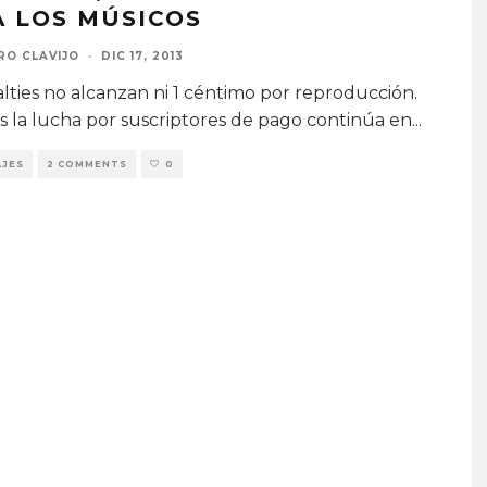
A LOS MÚSICOS
RO CLAVIJO
·
DIC 17, 2013
alties no alcanzan ni 1 céntimo por reproducción.
s la lucha por suscriptores de pago continúa en
...
JES
2 COMMENTS
0