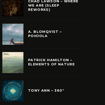
CHAD LAWSON – WHERE
WE ARE (SLEEP
REWORKS)
QUÉ LA MÚSICA DE
YANN TIERSEN SORP
A. BLOMQVIST –
CO EINAUDI NO ES
SU NUEVO ÁLBUM
POHJOLA
SICA CLÁSICA?
«RATHLIN FROM A DI
THE LIQUID HO
PATRICK HAMILTON –
ELEMENTS OF NATURE
TONY ANN – 360º