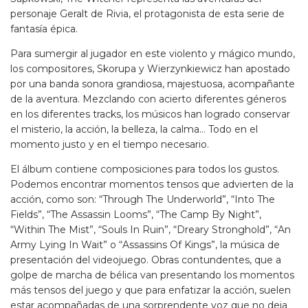
personaje Geralt de Rivia, el protagonista de esta serie de
fantasía épica.
Para sumergir al jugador en este violento y mágico mundo,
los compositores, Skorupa y Wierzynkiewicz han apostado
por una banda sonora grandiosa, majestuosa, acompañante
de la aventura. Mezclando con acierto diferentes géneros
en los diferentes tracks, los músicos han logrado conservar
el misterio, la acción, la belleza, la calma… Todo en el
momento justo y en el tiempo necesario.
El álbum contiene composiciones para todos los gustos.
Podemos encontrar momentos tensos que advierten de la
acción, como son: “Through The Underworld”, “Into The
Fields”, “The Assassin Looms”, “The Camp By Night”,
“Within The Mist”, “Souls In Ruin”, “Dreary Stronghold”, “An
Army Lying In Wait” o “Assassins Of Kings”, la música de
presentación del videojuego. Obras contundentes, que a
golpe de marcha de bélica van presentando los momentos
más tensos del juego y que para enfatizar la acción, suelen
estar acompañadas de una sorprendente voz que no deja