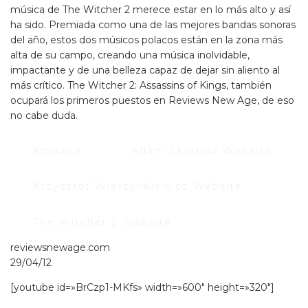
música de The Witcher 2 merece estar en lo más alto y así
ha sido. Premiada como una de las mejores bandas sonoras
del año, estos dos músicos polacos están en la zona más
alta de su campo, creando una música inolvidable,
impactante y de una belleza capaz de dejar sin aliento al
más crítico. The Witcher 2: Assassins of Kings, también
ocupará los primeros puestos en Reviews New Age, de eso
no cabe duda.
Amazon
Adam Skorupa Website
Krzysztof Wierzynkiewicz Website
The Witcher 2 Website
reviewsnewage.com
29/04/12
[youtube id=»BrCzp1-MKfs» width=»600″ height=»320″]