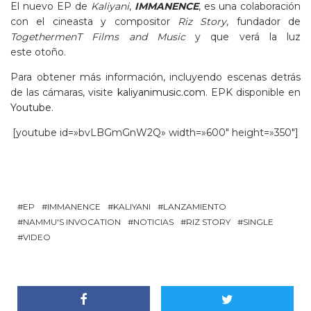
El nuevo EP de
Kaliyani
,
IMMANENCE
, es una colaboración
con el cineasta y compositor
Riz Story
, fundador de
TogethermenT Films and Music
y que verá la luz
este otoño.
Para obtener más información, incluyendo escenas detrás
de las cámaras, visite
kaliyanimusic.com
. EPK disponible en
Youtube
.
[youtube id=»bvLBGmGnW2Q» width=»600″ height=»350″]
EP
IMMANENCE
KALIYANI
LANZAMIENTO
NAMMU'S INVOCATION
NOTICIAS
RIZ STORY
SINGLE
VIDEO