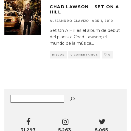
CHAD LAWSON – SET ON A
HILL
ALEJANDRO CLAVIJO
·
ABR 1, 2010
Set On A Hill es el álbum de debut
del pianista Chad Lawson; el
mundo de la música
...
DISCOS
0 COMENTARIOS
0
Buscar
31,297
5,263
5,065