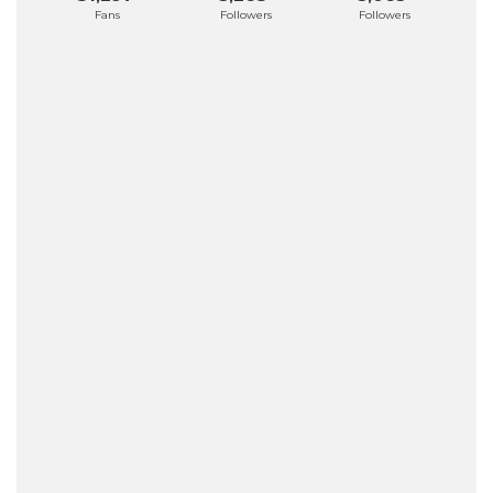
Fans
Followers
Followers