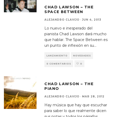
CHAD LAWSON – THE
SPACE BETWEEN
ALEJANDRO CLAVIJO
·
JUN 4, 2013
Lo nuevo e inesperado del
pianista Chad Lawson dará mucho
que hablar. The Space Between es
un punto de inflexión en su
...
LANZAMIENTO
NOVEDADES
0 COMENTARIOS
0
CHAD LAWSON – THE
PIANO
ALEJANDRO CLAVIJO
·
MAR 28, 2012
Hay música que hay que escuchar
para saber lo que realmente dicen
sus notas y todos los párrafos
...