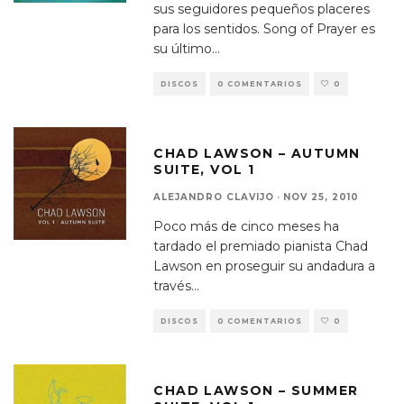
sus seguidores pequeños placeres
para los sentidos. Song of Prayer es
su último
...
DISCOS
0 COMENTARIOS
0
CHAD LAWSON – AUTUMN
SUITE, VOL 1
ALEJANDRO CLAVIJO
·
NOV 25, 2010
Poco más de cinco meses ha
tardado el premiado pianista Chad
Lawson en proseguir su andadura a
través
...
DISCOS
0 COMENTARIOS
0
CHAD LAWSON – SUMMER