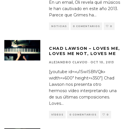
En un email, Oli revela qué músicos
le han cautivado en este año 2013.
Parece que Grimes ha
...
NOTICIAS
0 COMENTARIOS
0
CHAD LAWSON – LOVES ME,
LOVES ME NOT, LOVES ME
ALEJANDRO CLAVIJO
·
OCT 10, 2013
[youtube id=»u1SwISBlVQk»
width=»600″ height=»350″] Chad
Lawson nos presenta otro
hermoso vídeo interpretando una
de sus últimas composiciones.
Loves
...
VÍDEOS
0 COMENTARIOS
0