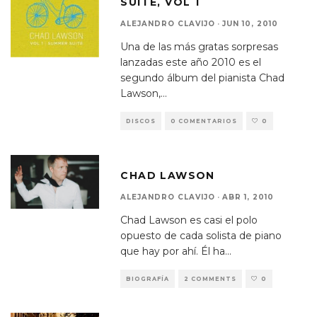
SUITE, VOL 1
ALEJANDRO CLAVIJO
·
JUN 10, 2010
Una de las más gratas sorpresas
lanzadas este año 2010 es el
segundo álbum del pianista Chad
Lawson,
...
DISCOS
0 COMENTARIOS
0
CHAD LAWSON
ALEJANDRO CLAVIJO
·
ABR 1, 2010
Chad Lawson es casi el polo
opuesto de cada solista de piano
que hay por ahí. Él ha
...
BIOGRAFÍA
2 COMMENTS
0