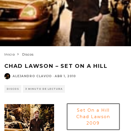
Inicio
Discos
CHAD LAWSON – SET ON A HILL
ALEJANDRO CLAVIJO
·
ABR 1, 2010
DISCOS
3 MINUTO DE LECTURA
Set On a Hill
Chad Lawson
2009