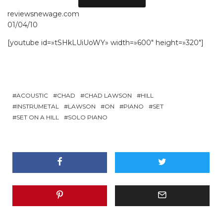
reviewsnewage.com
01/04/10
[youtube id=»tSHkLUiUoWY» width=»600″ height=»320″]
ACOUSTIC
CHAD
CHAD LAWSON
HILL
INSTRUMETAL
LAWSON
ON
PIANO
SET
SET ON A HILL
SOLO PIANO