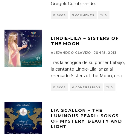
Gregoli. Combinando
...
DISCOS
3 COMMENTS
0
LINDIE-LILA – SISTERS OF
THE MOON
ALEJANDRO CLAVIJO
·
JUN 15, 2013
Tras la acogida de su primer trabajo,
la cantante Lindie-Lila lanza al
mercado Sisters of the Moon, una
...
DISCOS
0 COMENTARIOS
0
LIA SCALLON – THE
LUMINOUS PEARL: SONGS
OF MYSTERY, BEAUTY AND
LIGHT